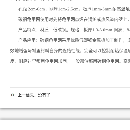
孔距 2cm-6cm，网厚1cm-2.5cm，板厚1mm-3mm 耐高温
龟
碳钢
龟甲网
使用时先将
龟甲网
点焊在锅炉或热风道内壁上
产品特点：材质：低碳钢。规格：板厚1.0-3.0mm 网高：8-4
产品应用：碳钢
龟甲网
采用优质低碳钢金属板加工制作，
效地增强与衬里材料自身的连结性能，完全可以控制耐热保温
度，耐磨衬里都用
龟甲网
加固，一般部位都用碳钢
龟甲网
。高
上一信息：没有了