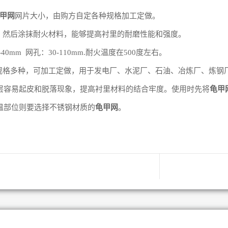
甲网
网片大小，由购方自定各种规格加工定做。
，然后涂抹耐火材料，能够提高衬里的耐磨性能和强度。
0mm 网孔：30-110mm.耐火温度在500度左右。
规格多种，可加工定做，用于发电厂、水泥厂、石油、冶炼厂、炼钢
层容易起皮和脱落现象，提高衬里材料的结合牢度。使用时先将
龟甲
温部位则要选择不锈钢材质的
龟甲网
。