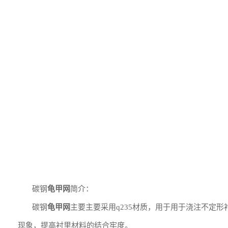
碳钢
龟甲网
简介：
碳钢
龟甲网
主要主要采用q235材质，用于用于浇注不定
现象，提高衬里材料的结合牢度。