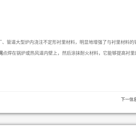
厂、管道大型炉内浇注不定形衬里材料，明显地增强了与衬里材料的
网
点焊在锅炉或热风道内壁上，然后涂抹耐火材料，它能够提高衬里
下一信