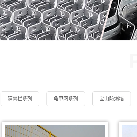
隔离栏系列
龟甲网系列
宝山防爆墙