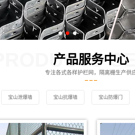
PRODUCTS C
产品服务中心
专注各式各样护栏网，隔离栅生产供
宝山泄爆墙
宝山抗爆墙
宝山防爆门