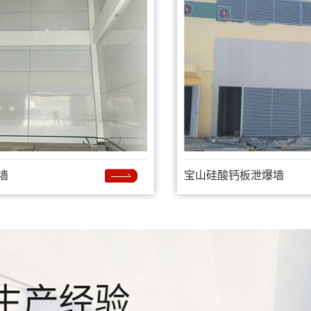
墙
宝山硅酸钙板泄爆墙