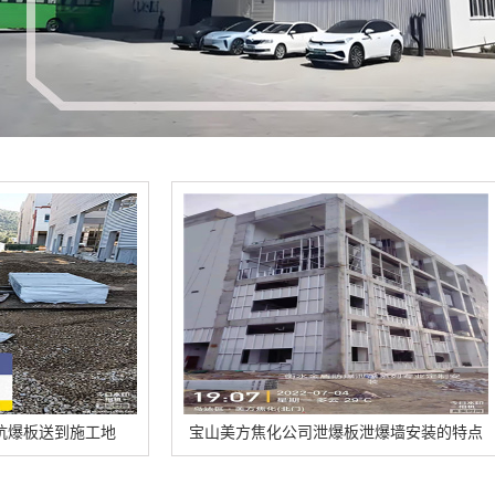
宝山美方焦化公司泄爆板泄爆墙安装的特点
宝山和徐州鑫