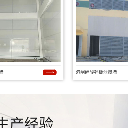
墙
港闸硅酸钙板泄爆墙