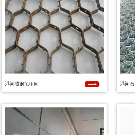
港闸碳钢龟甲网
港闸石