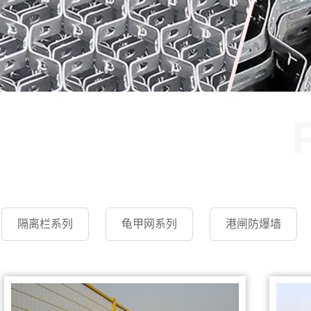
隔离栏系列
龟甲网系列
港闸防爆墙