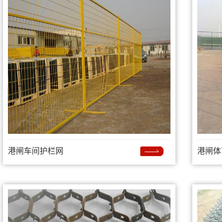
港闸车间护栏网
港闸体