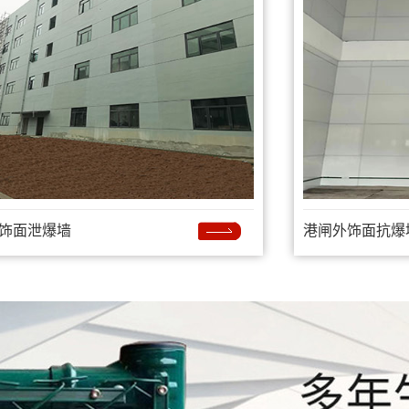
饰面泄爆墙
港闸外饰面抗爆