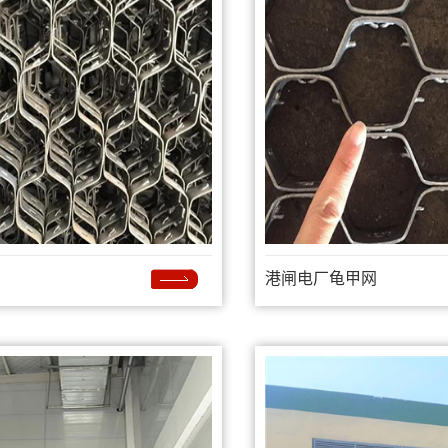
港闸电厂龟甲网