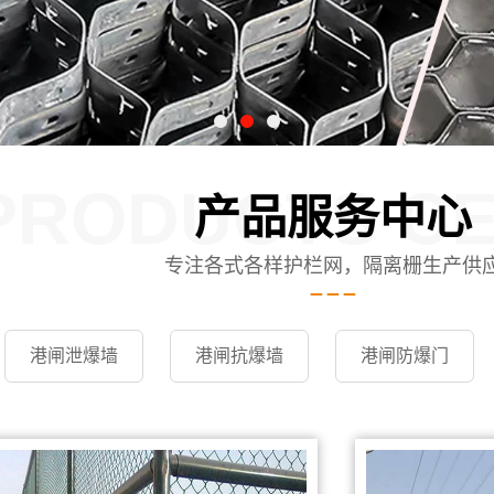
PRODUCTS C
产品服务中心
专注各式各样护栏网，隔离栅生产供
港闸泄爆墙
港闸抗爆墙
港闸防爆门