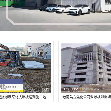
送到施工地
港闸美方焦化公司泄爆板泄爆墙安装的特点