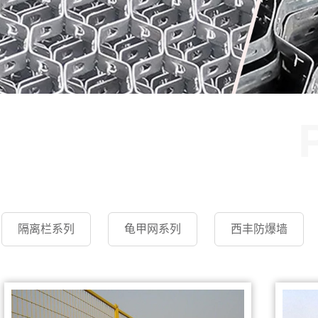
隔离栏系列
龟甲网系列
西丰防爆墙