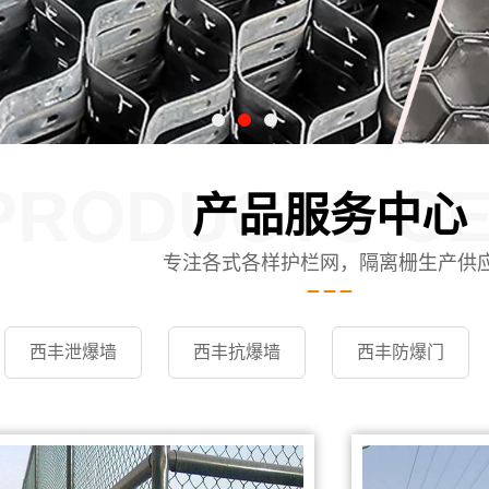
PRODUCTS C
产品服务中心
专注各式各样护栏网，隔离栅生产供
西丰泄爆墙
西丰抗爆墙
西丰防爆门