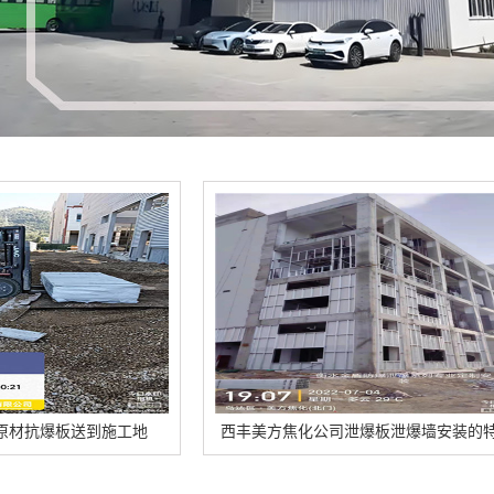
地
西丰美方焦化公司泄爆板泄爆墙安装的特点
西丰和徐