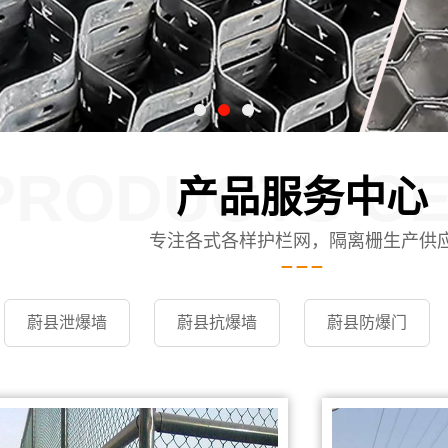
PRODUCTS C
产品服务中心
专注各式各样护栏网，隔离栅生产供
蔚县泄爆墙
蔚县抗爆墙
蔚县防爆门