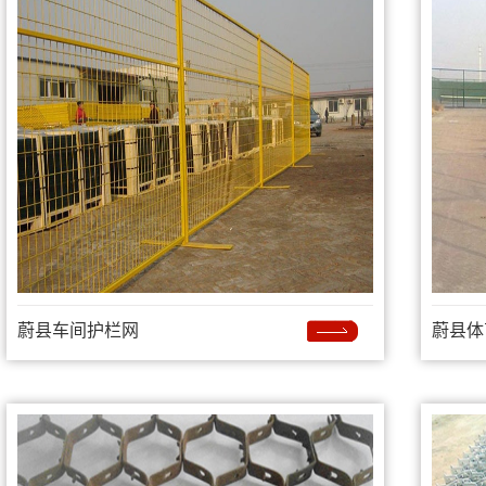
蔚县车间护栏网
蔚县体