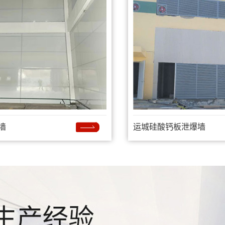
墙
运城硅酸钙板泄爆墙