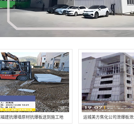
爆板送到施工地
运城美方焦化公司泄爆板泄爆墙安装的特点