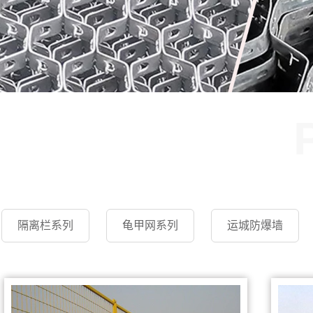
隔离栏系列
龟甲网系列
运城防爆墙