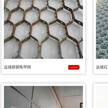
运城碳钢龟甲网
运城石