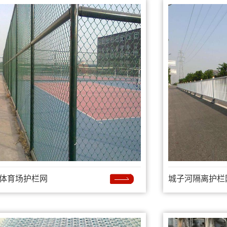
体育场护栏网
城子河隔离护栏