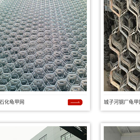
石化龟甲网
城子河钢厂龟甲