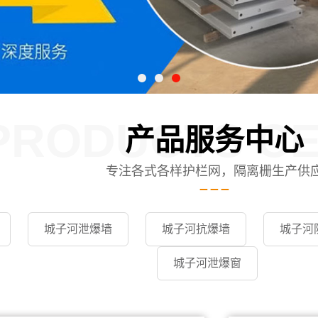
PRODUCTS C
产品服务中心
专注各式各样护栏网，隔离栅生产供
城子河泄爆墙
城子河抗爆墙
城子河
城子河泄爆窗