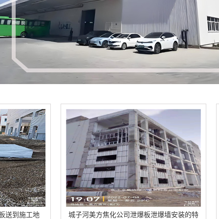
城子河美方焦化公司泄爆板泄爆墙安装的特
城子河和徐州鑫