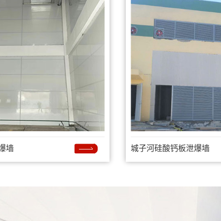
爆墙
城子河硅酸钙板泄爆墙