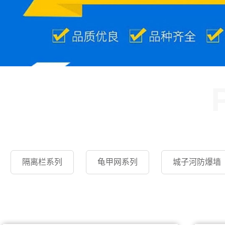
隔离栏系列
龟甲网系列
城子河防爆墙