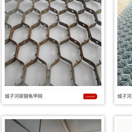
城子河碳钢龟甲网
城子河