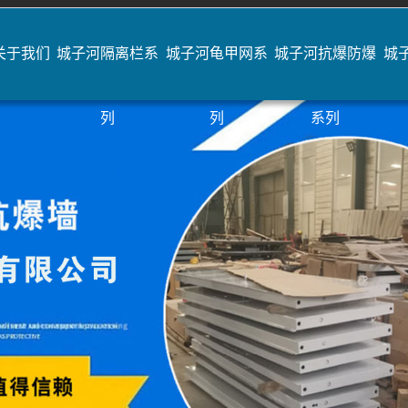
关于我们
城子河隔离栏系
城子河龟甲网系
城子河抗爆防爆
城
列
列
系列