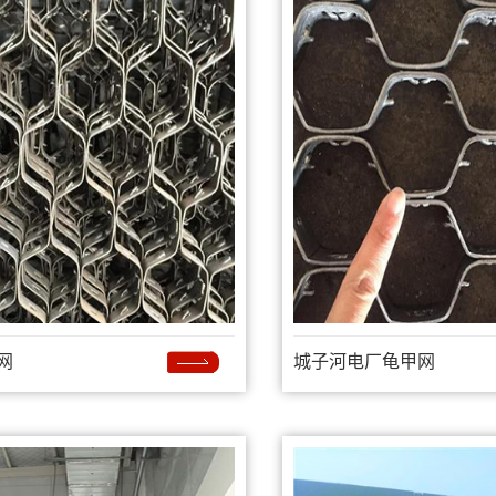
网
城子河电厂龟甲网